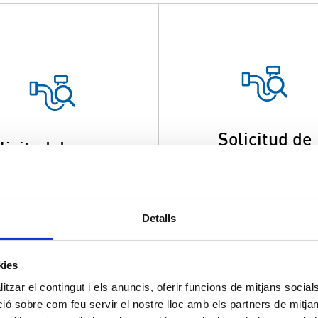
Solicitud de
licitud de nueva
aprovechamiento
conexión
conexión existe
Detalls
kies
tzar el contingut i els anuncis, oferir funcions de mitjans socials i
 sobre com feu servir el nostre lloc amb els partners de mitjans 