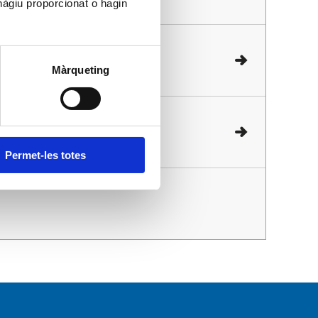
hàgiu proporcionat o hagin
xión
Màrqueting
de conexión
Permet-les totes