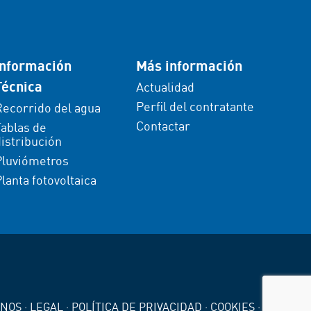
Información
Más información
Técnica
Actualidad
Perfil del contratante
Recorrido del agua
Contactar
Tablas de
istribución
Pluviómetros
lanta fotovoltaica
ANOS
·
LEGAL
·
POLÍTICA DE PRIVACIDAD
·
COOKIES
·