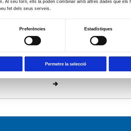
m. Al seu torn, ells la poden combinar amb altres dades que els 
 heu fet dels seus serveis.
as
Solicitud de nueva cone
Preferències
Estadístiques
existente
Solicitud informe final 
Permetre la selecció