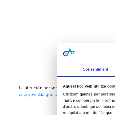
Consentiment
Aquest lloc web utilitza coo
La atención personal en nuestras oficinas, deb
citaprevia@aiguesdegirsst.com
o llamando al 9
Utilitzem galetes per personali
També compartim la informació
d'anàlisis amb qui col·labore
recopilat a partir de l'ús que