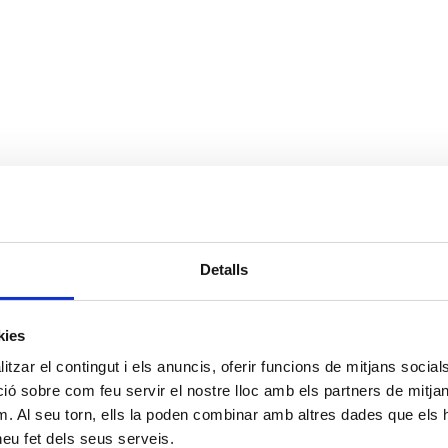
Detalls
kies
ido al COVID-19, se hará con cita previa. Pueden pedir h
72 20 17 37.
tzar el contingut i els anuncis, oferir funcions de mitjans socials i
 sobre com feu servir el nostre lloc amb els partners de mitjans 
m. Al seu torn, ells la poden combinar amb altres dades que els 
 heu fet dels seus serveis.