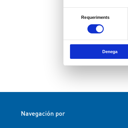
Selecció
Requeriments
de
consentiment
Denega
Navegación por