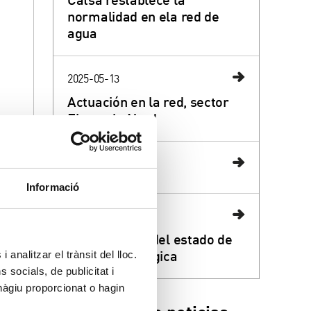
normalidad en ela red de
agua
2025-05-13
Actuación en la red, sector
Eixample Nord
2025-04-11
Informació
2025-04-11
ora en
Actualización del estado de
sequía hidrológica
 analitzar el trànsit del lloc.
socials, de publicitat i
hàgiu proporcionat o hagin