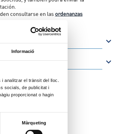
tación.
den consultarse en las
ordenanzas
cupación
Informació
egunda ocupación
 analitzar el trànsit del lloc.
socials, de publicitat i
hàgiu proporcionat o hagin
Màrqueting