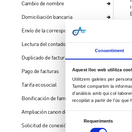
Cambio de nombre
Domiciliación bancaria
Envío de la correspondencia
Lectura del contador
Consentiment
Duplicado de factura
Aquest lloc web utilitza coo
Pago de facturas
Utilitzem galetes per personali
Tarifa ecosocial
També compartim la informació
d'anàlisis amb qui col·labore
Bonificación de família numerosa
recopilat a partir de l'ús que
Ampliación canon de agua
Selecció
Requeriments
de
Solicitud de conexión de agua
consentiment