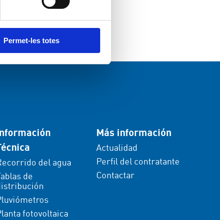
Permet-les totes
Información
Más información
Técnica
Actualidad
Perfil del contratante
Recorrido del agua
Contactar
Tablas de
istribución
Pluviómetros
lanta fotovoltaica