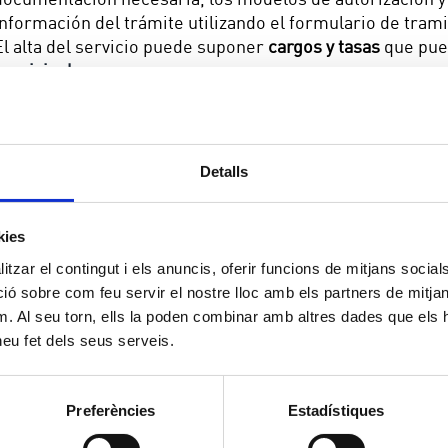
información del trámite utilizando el formulario de trami
El alta del servicio puede suponer
cargos y tasas
que pue
municipales.
Viviendas de primera ocupación y segunda o
Detalls
Locales, despachos y empresas Primera y S
kies
tzar el contingut i els anuncis, oferir funcions de mitjans socials i
 sobre com feu servir el nostre lloc amb els partners de mitjans 
m. Al seu torn, ells la poden combinar amb altres dades que els 
 heu fet dels seus serveis.
Preferències
Estadístiques