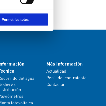
Permet-les totes
Información
Más información
Técnica
Actualidad
Perfil del contratante
Recorrido del agua
Contactar
Tablas de
istribución
Pluviómetros
lanta fotovoltaica