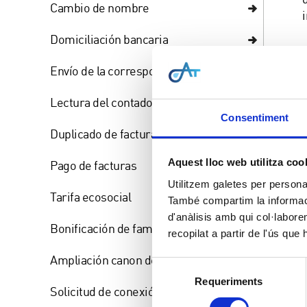
Cambio de nombre
Domiciliación bancaria
Envío de la correspondencia
Lectura del contador
Consentiment
Duplicado de factura
Aquest lloc web utilitza coo
Pago de facturas
Utilitzem galetes per personali
Tarifa ecosocial
També compartim la informació
d'anàlisis amb qui col·labore
Bonificación de família numerosa
recopilat a partir de l'ús que
Ampliación canon de agua
Selecció
Requeriments
de
Solicitud de conexión de agua
consentiment