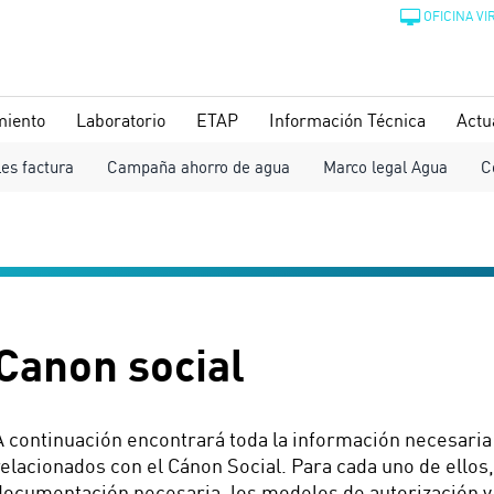
OFICINA VI
miento
Laboratorio
ETAP
Información Técnica
Actu
les factura
Campaña ahorro de agua
Marco legal Agua
C
Canon social
A continuación encontrará toda la información necesaria 
relacionados con el Cánon Social. Para cada uno de ellos,
documentación necesaria, los modelos de autorización y s