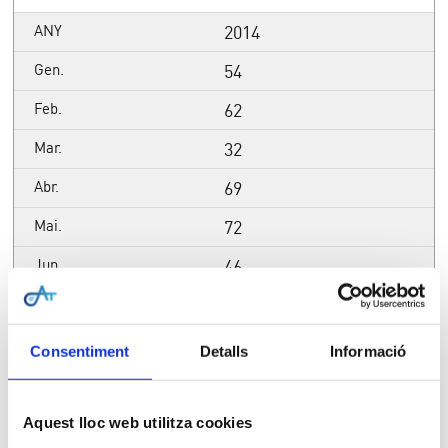
2014
54
62
32
69
72
46
105
167
Consentiment
Detalls
Informació
197
16
Aquest lloc web utilitza cookies