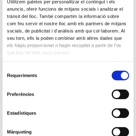
Utilitzem galetes per personalitzar el contingut i els
174
anuncis, oferir funcions de mitjans socials i analitzar el
51
trànsit del lloc. També compartim la informació sobre
com feu servir el nostre lloc amb els partners de mitjans
1045
socials, de publicitat i d'anàlisis amb qui col·laborem. Al
seu torn, ells la poden combinar amb altres dades que
2013
els hàgiu proporcionat o hagin recopilat a partir de l'ús
22
que heu fet dels seus serveis.
43
Selecció
143
Requeriments
de
consentiment
99
Preferències
138
44
Estadístiques
63
Màrqueting
90