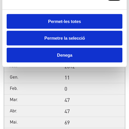
56
18
Permet-les totes
120
Permetre la selecció
1
837
Denega
2012
11
0
47
47
69