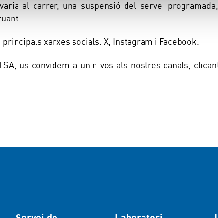
avaria al carrer, una suspensió del servei programada,
tuant.
s principals xarxes socials: X, Instagram i Facebook.
TSA, us convidem a unir-vos als nostres canals, clican
Servei de
Laboratori