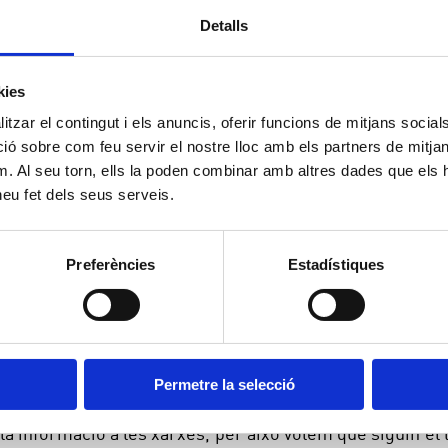
Detalls
rxes socials.
kies
aris i usuàries del servei públic d'aigua potable i clav
tzar el contingut i els anuncis, oferir funcions de mitjans socials i
 sobre com feu servir el nostre lloc amb els partners de mitjans 
m. Al seu torn, ells la poden combinar amb altres dades que els 
 l'aigua, des de la seva captació al Pasteral, el seu pas
 heu fet dels seus serveis.
ar a les nostres aixetes. Volem que tothom pugui estar al
xa, i dels tràmits que es poden realitzar a les nostres o
Preferències
Estadístiques
s darrers anys, ens veiem amb la responsabilitat d'
es reserves d'aigua que tenim als nostres embassaments
de l'aigua i transmetre totes aquelles accions que de
uin duent a terme per preservar aquest bé.
Permetre la selecció
 informació a les xarxes, per això volem que siguin el 