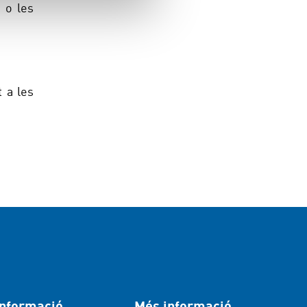
 o les
t a les
Informació
Més informació