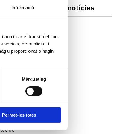
Històric de notícies
Informació
2025
egueram
2024
 analitzar el trànsit del lloc.
2023
socials, de publicitat i
hàgiu proporcionat o hagin
2022
 per la
2021
 dia de
ficines
2020
2019
Màrqueting
oferir
, donar
s dels
Permet-les totes
lloc de