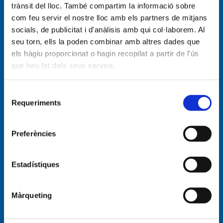
trànsit del lloc. També compartim la informació sobre
com feu servir el nostre lloc amb els partners de mitjans
Empresa
socials, de publicitat i d'anàlisis amb qui col·laborem. Al
Empresa
seu torn, ells la poden combinar amb altres dades que
els hàgiu proporcionat o hagin recopilat a partir de l'ús
Història
que heu fet dels seus serveis.
Àmbit geogràfic
Selecció
Serveis d'aigua
Requeriments
de
consentiment
Tràmits aigua
Tarifes del servei d'aigua
Preferències
Detall factura
Marc legal Aigua
Estadístiques
Servei de sanejament
Màrqueting
Sanejament
Tràmits